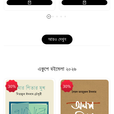
আরও দেখুন
একুশে বইমেলা ২০২৬
30%
30%