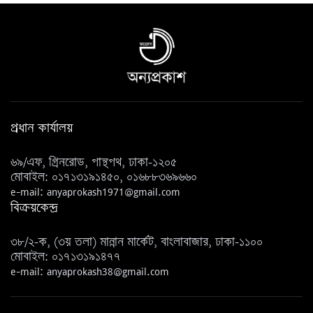
প্রধান কার্যালয়
৬৯/এফ, গ্রিনরোড, পান্থপথ, ঢাকা-১২০৫
মোবাইল: ০১৭১৩১৯১৪৫০, ০১৬৮৮৩৬৯৬৬০
e-mail: anyaprokash1971@gmail.com
বিক্রয়কেন্দ্র
৩৮/২-ক, (৩য় তলা) মান্নান মার্কেট, বাংলাবাজার, ঢাকা-১১০০
মোবাইল: ০১৭১৩১৯১৪৭৭
e-mail: anyaprokash38@gmail.com