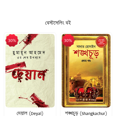
বেস্টসেলিং বই
30%
30%
দেয়াল (Deyal)
শঙ্খচূড় (Shangkachur)