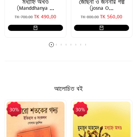
মধ্যাহ্ন অখণ্ড
জোছনা ও জননীর গল্প
(Manddhanya ...
(josna O...
TK 490.00
TK 560.00
SALE PRICE
SALE PRICE
TK 700.00
TK 800.00
আলোচিত বই
30%
30%