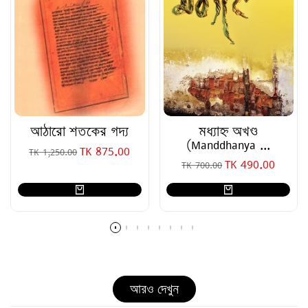
আঠারো শতকের গদ্য
মধ্যাহ্ন অখণ্ড
(Manddhanya ...
TK 875.00
SALE PRICE
TK 1,250.00
TK 490.00
SALE PRICE
TK 700.00
আরও দেখুন